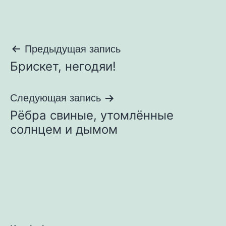
Навигация
Предыдущая запись
Брискет, негодяи!
по
записям
Следующая запись
Рёбра свиные, утомлённые
солнцем и дымом