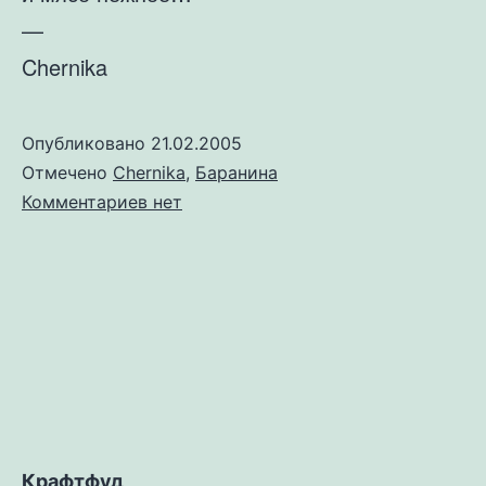
—
Chernika
Опубликовано
21.02.2005
Отмечено
Chernika
,
Баранина
к
Комментариев
нет
записи
Седло
барашка
Крафтфуд