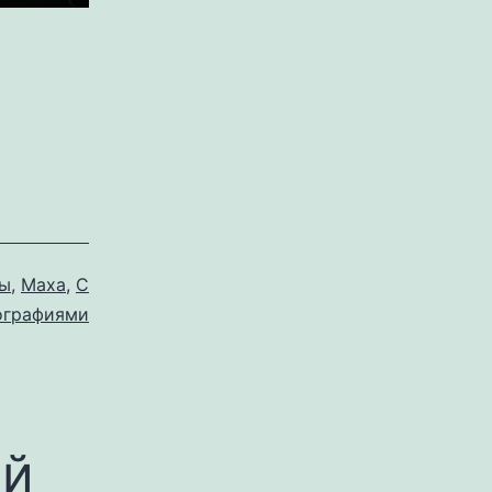
бы
,
Маха
,
С
ографиями
ий