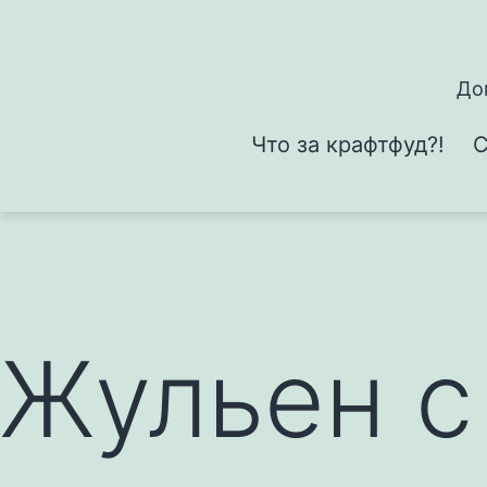
Перейти
к
содержимому
До
Что за крафтфуд?!
С
Жульен с