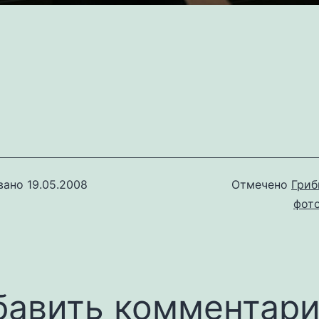
вано
19.05.2008
Отмечено
Гри
фот
бавить комментар