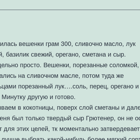
илась вешенки грам 300, сливочно масло, лук
, базилик свежий, орегано, сметана и сыр.
дельно просто. Вешенки, порезанные соломкой,
ались на сливочном масле, потом туда же
ьцами порезанный лук….соль, перец, орегано и
 Минутку другую и готово.
ваем в кокотницы, поверх слой сметаны и дал
еня был только твердый сыр Грютенер, он не о
 для этих целей, тк моментально затвердевает
 лучше выбрать какой-нибудь более мягкий сорт