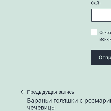
Сайт
Сохра
моих 
Навигация
Предыдущая запись
Бараньи голяшки с розмари
по
чечевицы