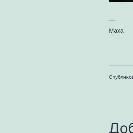
—
Маха
Опублико
До