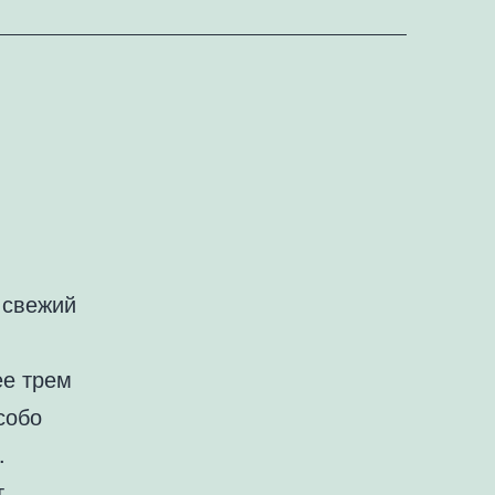
 свежий
ее трем
собо
.
.