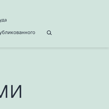
уда
Поиск…
убликованного
ми