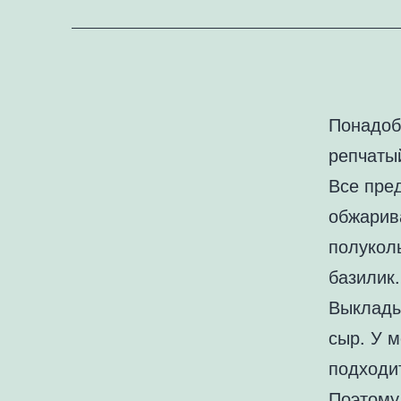
Понадоб
репчатый
Все пре
обжарив
полукол
базилик.
Выклады
сыр. У м
подходит
Поэтому