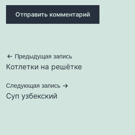
Навигация
Предыдущая запись
Котлетки на решётке
по
записям
Следующая запись
Суп узбекский