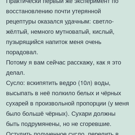
Практически первый же эксперимент по
восстановлению почти утерянной
рецептуры оказался удачным: светло-
жёлтый, немного мутноватый, кислый,
пузырящийся напиток меня очень
порадовал.
Потому я вам сейчас расскажу, как я это
делал.
Сусло: вскипятить ведро (10л) воды,
высыпать в неё полкило белых и чёрных
сухарей в произвольной пропорции (у меня
было большё чёрных). Сухари должны
быть подрумянены, но не сгоревшие.
Остудить полученное сусло, перелить в