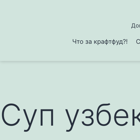
Перейти
к
содержимому
До
Что за крафтфуд?!
С
Суп узбе