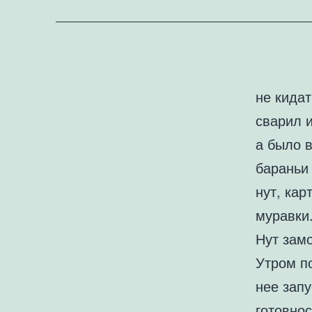
не кида
сварил и
а было в
бараньи 
нут, кар
муравки
Нут замо
Утром п
нее запу
готовнос