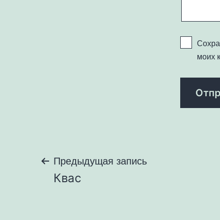
Сохра
моих 
Навигация
Предыдущая запись
Квас
по