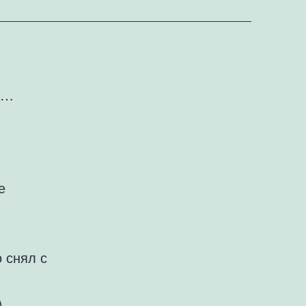
…
е
 снял с
)