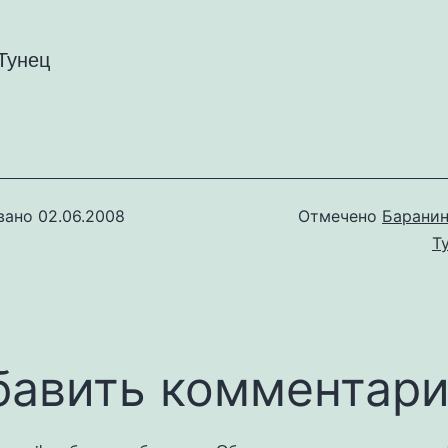
Тунец
вано
02.06.2008
Отмечено
Барани
Т
бавить комментар