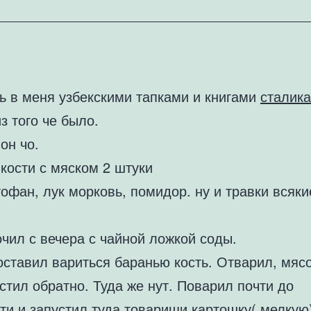
ть в меня узбекскими тапками и книгами
сталика
з того че было.
он чо.
кости с мяском 2 штуки
тофан, лук морковь, помидор. ну и травки всяки
.
чил с вечера с чайной ложкой соды.
оставил вариться баранью кость. Отварил, мясо
стил обратно. Туда же нут. Поварил почти до
ти и запустил туда товарищи картошку( мелкую