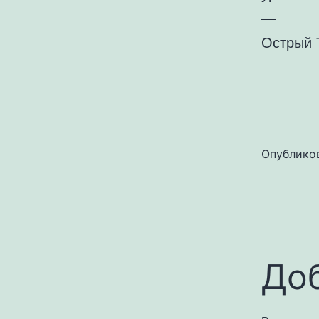
—
Острый 
Опублико
До