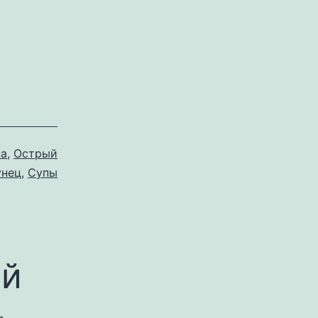
на
,
Острый
унец
,
Супы
ий