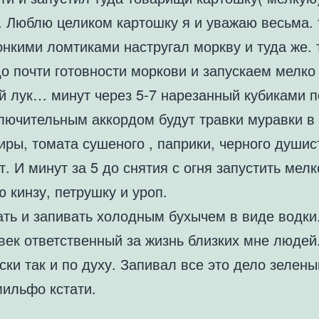
. Люблю целиком картошку я и уважаю весьма. 
нкими ломтиками настругал моркву и туда же. 
о почти готовности моркови и запускаем мелко
й лук… минут через 5-7 нарезанный кубиками 
ключительным аккордом будут травки муравки в
иры, томата сушеного , паприки, черного душис
т. И минут за 5 до снятия с огня запустить мелк
 кинзу, петрушку и уроп.
ать и запивать холодным бухычем в виде водки
век ответственный за жизнь близких мне людей.
ски так и по духу. Запивал все это дело зелен
мильфо кстати.