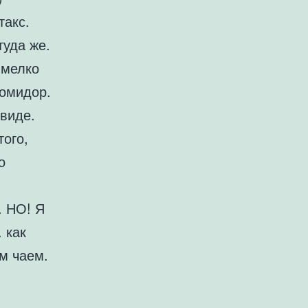
такс.
туда же.
 мелко
помидор.
 виде.
того,
о
. НО! Я
 как
ым чаем.