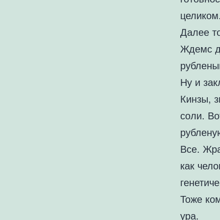
целиком
Далее то
Ждемс д
рублены
Ну и за
Кинзы, з
соли. Во
рубленую
Все. Жр
как чело
генетиче
Тоже ко
ура.