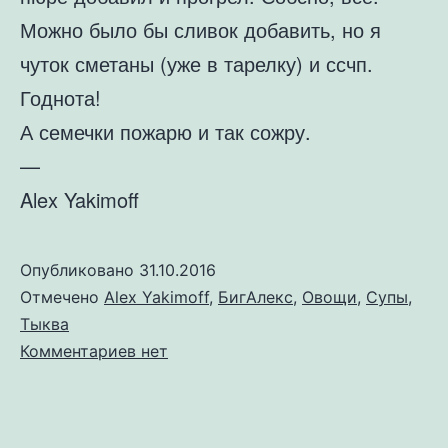
Можно было бы сливок добавить, но я
чуток сметаны (уже в тарелку) и ссчп.
Годнота!
А семечки пожарю и так сожру.
—
Alex Yakimoff
Опубликовано
31.10.2016
Отмечено
Alex Yakimoff
,
БигАлекс
,
Овощи
,
Супы
,
Тыква
к
Комментариев
нет
записи
Тыквенный
суп-