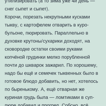
утилизировать (а то зима уже 4й день —
снег сыпет и сыпет).
Корочи, порезать некрупными кусками
тыкву, с картофелем отварить в куро-
бульоне, пюрировать. Параллельно в
духовке крутоны/сухарики доходят, на
сковородке остатки своими руками
копчёной грудинки мелко порубленной
почти до шкварок зажарил. По хорошему,
надо бы ещё и семечек тыквенных было в
готовое блюдо добавить, но нет, хотелось
по быренькому. А, ещё отварная же
куриная грудь была — ломтиками в суп-
пюре добавил и прогрел. Собсно, всё.