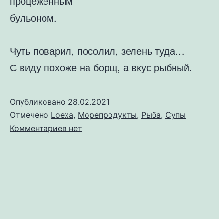
процеженным
бульоном.
Чуть поварил, посолил, зелень туда…
С виду похоже на борщ, а вкус рыбный.
Опубликовано
28.02.2021
Отмечено
Loexa
,
Морепродукты
,
Рыба
,
Супы
к
Комментариев
нет
записи
Буайбес
по-
партизански