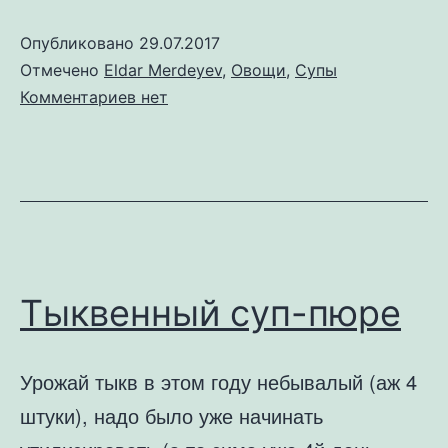
Опубликовано
29.07.2017
Отмечено
Eldar Merdeyev
,
Овощи
,
Супы
к
Комментариев
нет
записи
Суп
из
кольраби
Тыквенный суп-пюре
Урожай тыкв в этом году небывалый (аж 4
штуки), надо было уже начинать