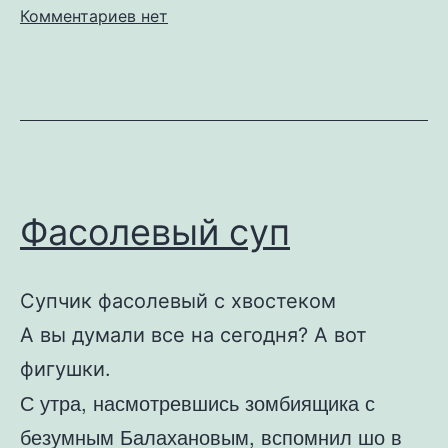
к
Комментариев
нет
записи
Тема
с
каштанами
Фасолевый суп
Супчик фасолевый с хвостеком
А вы думали все на сегодня? А вот
фигушки.
С утра, насмотревшись зомбиящика с
безумным Балахановым, вспомнил шо в