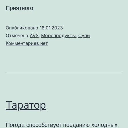
Приятного
Опубликовано
18.01.2023
Отмечено
AVS
,
Морепродукты
,
Супы
к
Комментариев
нет
записи
Клем
Чаудер
с
мидиями
Таратор
Погода способствует поеданию холодных