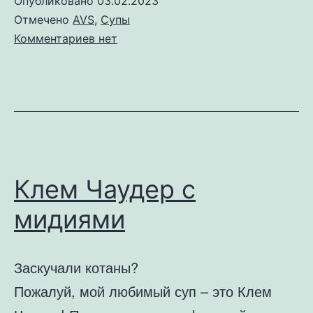
Опубликовано
03.02.2023
Отмечено
AVS
,
Супы
к
Комментариев
нет
записи
Минестроне
Клем Чаудер с
мидиями
Заскучали котаны?
Пожалуй, мой любимый суп – это Клем