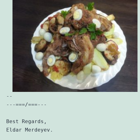
-- 
---===/===---
Best Regards,
Eldar Merdeyev.