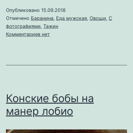
Опубликовано
15.09.2018
Отмечено
Баранина
,
Еда мужская
,
Овощи
,
С
фотографиями
,
Тажин
к
Комментариев
нет
записи
Баранина
с
овощами
и
кускусом.
Экзерсисы
Конские бобы на
с
тажином
манер лобио