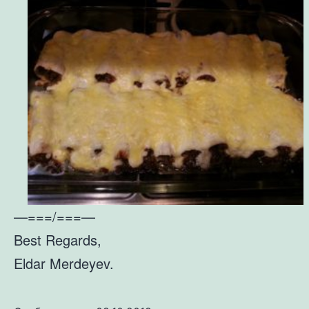
—===/===—
Best Regards,
Eldar Merdeyev.