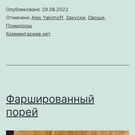
Опубликовано
29.08.2022
Отмечено
Alex Yakimoff
,
Закуски
,
Овощи
,
Помидоры
к
Комментариев
нет
записи
По
самые
помидоры
Фаршированный
порей