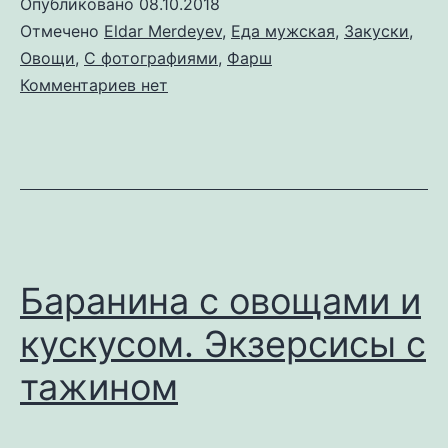
Опубликовано
08.10.2018
Отмечено
Eldar Merdeyev
,
Еда мужская
,
Закуски
,
Овощи
,
С фотографиями
,
Фарш
к
Комментариев
нет
записи
Фаршированный
порей
Баранина с овощами и
кускусом. Экзерсисы с
тажином