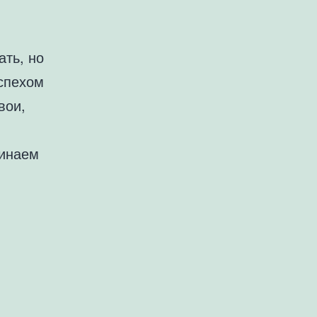
ать, но
спехом
вои,
чинаем