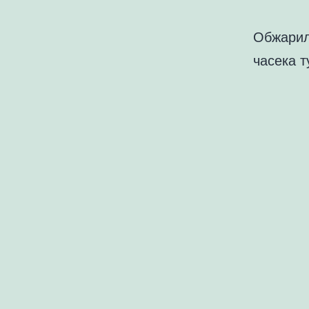
Обжарил
часека 