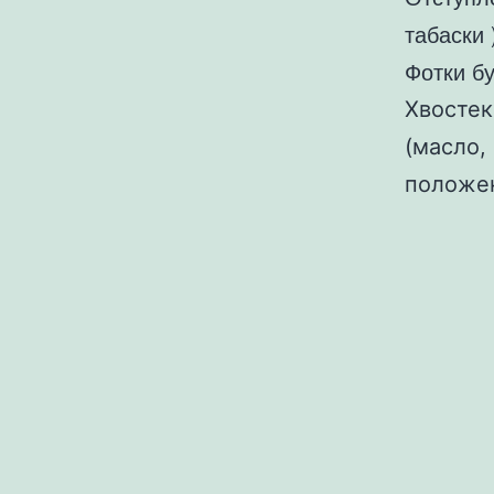
табаски 
Фотки бу
Хвостек
(масло,
полож