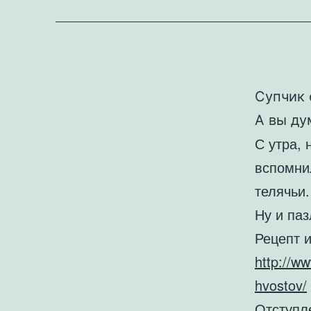
Супчик 
А вы ду
С утра,
вспомни
телячьи.
Ну и паз
Рецепт и
http://ww
hvostov/
Отступл