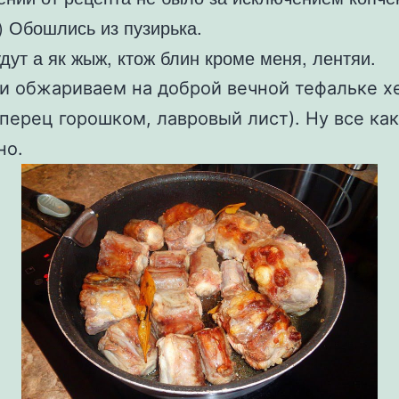
) Обошлись из пузирька.
дут а як жыж, ктож блин кроме меня, лентяи.
и обжариваем на доброй вечной тефальке х
 перец горошком, лавровый лист). Ну все как
ено.