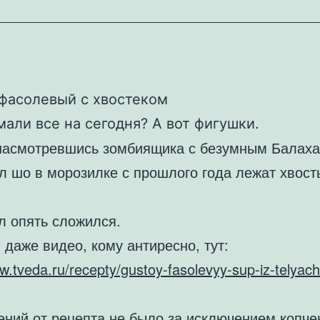
фасолевый с хвостеком
мали все на сегодня? А вот фигушки.
 насмотревшись зомбиящика с безумным Балах
л шо в морозилке с прошлого года лежат хвост
л опять сложился.
 даже видео, кому антиресно, тут:
w.tveda.ru/recepty/gustoy-fasolevyy-sup-iz-telyach
ений от рецепта не было за исключением копче