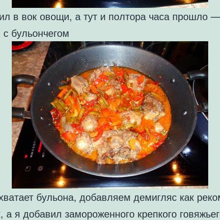
л в вок овощи, а тут и полтора часа прошло —
 с бульончегом
 хватает бульона, добавляем демигляс как рек
, а я добавил замороженного крепкого говяжье