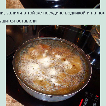
и, залили в той же посудине водичкой и на пол
тушится оставили