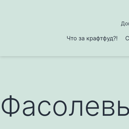
Перейти
к
содержимому
До
Что за крафтфуд?!
С
Фасолевы