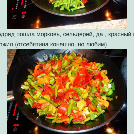
одряд пошла морковь, сельдерей, да , красный
ожил (отсебятина конешно, но любим)