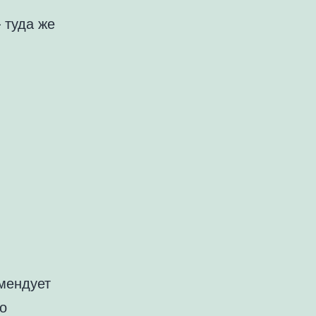
 туда же
омендует
го