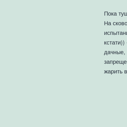
Пока ту
На сково
испытан
кстати)
дачные,
запреще
жарить 