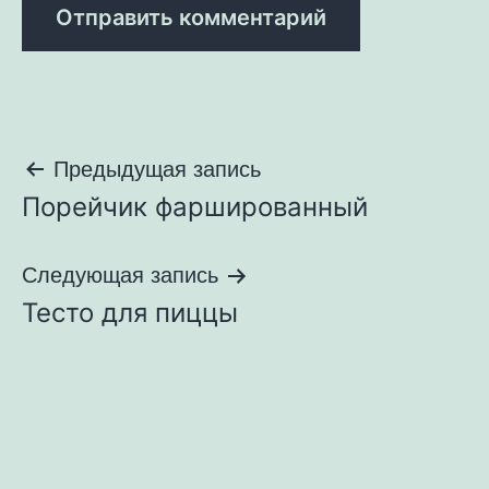
Навигация
Предыдущая запись
Порейчик фаршированный
по
записям
Следующая запись
Тесто для пиццы