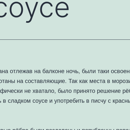
соусе
ана отлежав на балконе ночь, были таки освоен
отаны на составляющие. Так как места в мороз
офически не хватало, было принято решение р
 в сладком соусе и употребить в писчу с крас
вые рёбра были разделены и порубленны попа