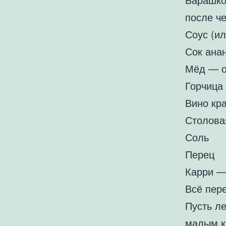
после ч
Соус (ил
Сок ана
Мёд — о
Горчица
Вино кр
Столова
Соль
Перец
Карри —
Всё пер
Пусть ле
малым к