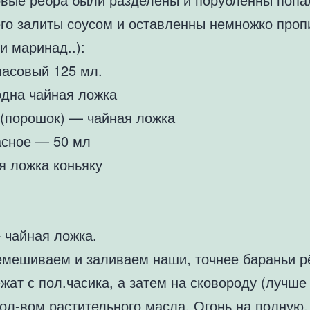
его залиты соусом и оставленны немножко проп
и маринад..):
насовый 125 мл.
дна чайная ложка
 (порошок) — чайная ложка
асное — 50 мл
я ложка коньяку
 чайная ложка.
емешиваем и заливаем наши, точнее бараньи р
жат с пол.часика, а затем на сковороду (лучше 
ол-вом растительного масла. Огонь на полную,