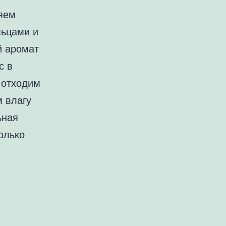
яем
льцами и
й аромат
с в
 отходим
 влагу
ьная
олько