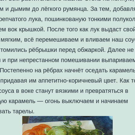
м и дымим до лёгкого румянца. За тем, добавл
 репчатого лука, пошинкованую тонкими полуко
м вок крышкой. После того как лук выдаст сво
т мягким, всё перемешиваем и вливаем наш соу
 томились рёбрышки перед обжаркой. Далее не
ы и при непрестанном помешивании выпариваем
 Постепенно на рёбрах начнёт оседать карамел
 придавая им аппетитно-коричневый цвет. Как т
соуса в воке станут вязкими и превратяться в
ую карамель — огонь выключаем и начинаем
вать тарелы.