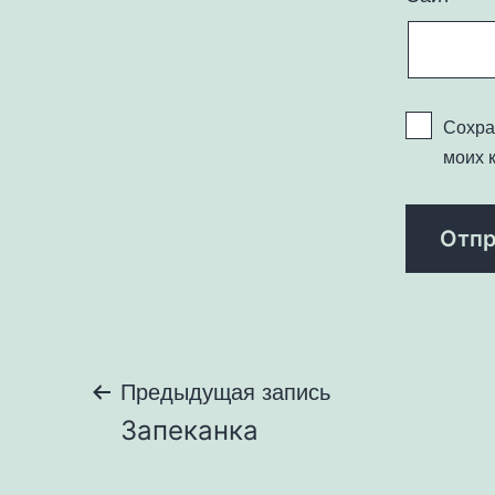
Сохра
моих 
Навигация
Предыдущая запись
Запеканка
по