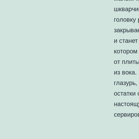
шкварчи
головку
закрывае
и стане
котором
от плит
из вока.
глазурь,
остатки 
настоящ
сервиро