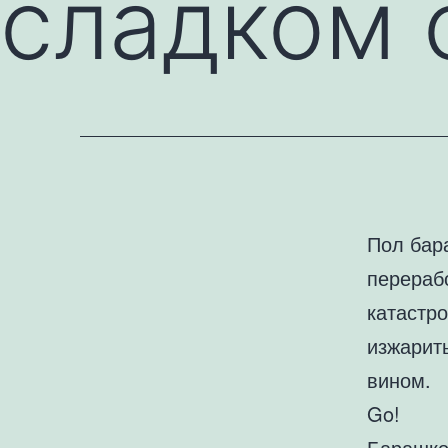
сладком 
Пол бар
перераб
катастр
изжарить
вином.
Go!
Барашко