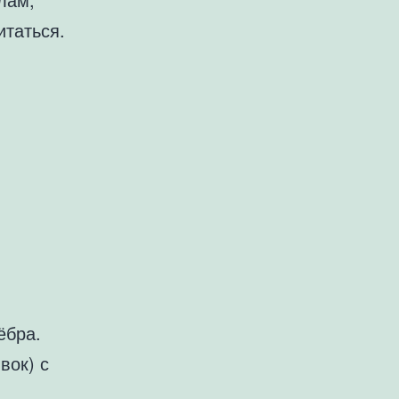
итаться.
ёбра.
вок) с