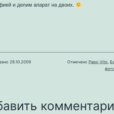
фией и делим апарат на двоих.
вано
28.10.2009
Отмечено
Papo Vito
,
Б
фот
бавить комментар