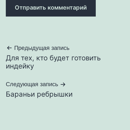
Навигация
Предыдущая запись
Для тех, кто будет готовить
по
индейку
записям
Следующая запись
Бараньи ребрышки