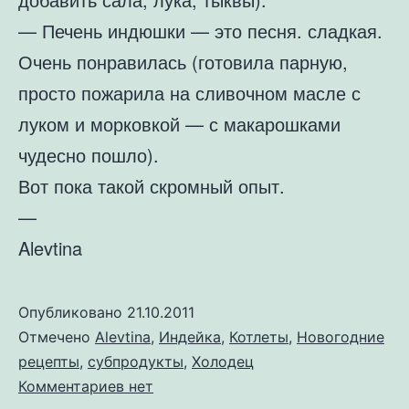
— Печень индюшки — это песня. сладкая.
Очень понравилась (готовила парную,
просто пожарила на сливочном масле с
луком и морковкой — с макарошками
чудесно пошло).
Вот пока такой скромный опыт.
—
Alevtina
Опубликовано
21.10.2011
Отмечено
Alevtina
,
Индейка
,
Котлеты
,
Новогодние
рецепты
,
субпродукты
,
Холодец
к
Комментариев
нет