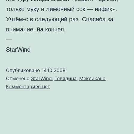
только муку и лимонный сок — нафик».
Учтём-с в следующий раз. Спасиба за
внимание, йа кончел.
—
StarWind
Опубликовано
14.10.2008
Отмечено
StarWind
,
Говядина
,
Мексикано
к
Комментариев
нет
записи
Лисий
яд
как
он