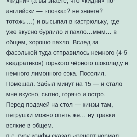
«кидни» (а вы знаете, что «кидни» по-
английски — «почка»? не знаете?
тотожы…) и высыпал в кастрюльку, где
уже вкусно бурлило и пахло…ммм… в
общем, хорошо пахло. Вслед за
фасолькой туда отправилось немного (4-5
квадратиков) горького чёрного шоколаду и
немного лимонного сока. Посолил.
Помешал. Забыл минут на 15 — и стало
мне вкусно, сытно, горячо и остро.
Перед подачей на стол — кинзы там,
петрушки можно опять же… ну травки
всякие в общем.
п.с. гуру конфы сказал «рецепт нормал,