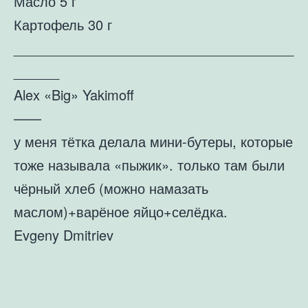
Масло 5 г
Картофель 30 г
_____________________________________
______
Alex «Big» Yakimoff
——
у меня тётка делала мини-бутеры, которые
тоже называла «пыжик». только там были
чёрный хлеб (можно намазать
маслом)+варёное яйцо+селёдка.
Evgeny Dmitriev