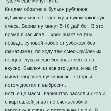
тушим еще минут пять.
Кидаем обратно в бульон рубленое
кубиками мясо. Перловку и лукоморковную
смесь. Ваоим ну минут 5-10 дай бог. В это
время я засыпал….хрен знает че там
правда, суповой набор от узбеков( без
фанатизма), по ходу там смесь рубленых
перцев, лука и еще бог знает чегою но
вкусно. Выключил все это дело. и на 15
минут забросил пучок кинзы, который
потом достал и выбросил.
Есть еще массы вариантов рассольников и
с картошкой( я вот не очень люблю
картошку в супе), с потрошками и т.д. В