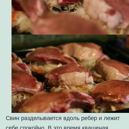
Свин разделывается вдоль ребер и лежит
себе спокойно. В это время квашеная