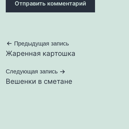
Навигация
Предыдущая запись
Жаренная картошка
по
записям
Следующая запись
Вешенки в сметане