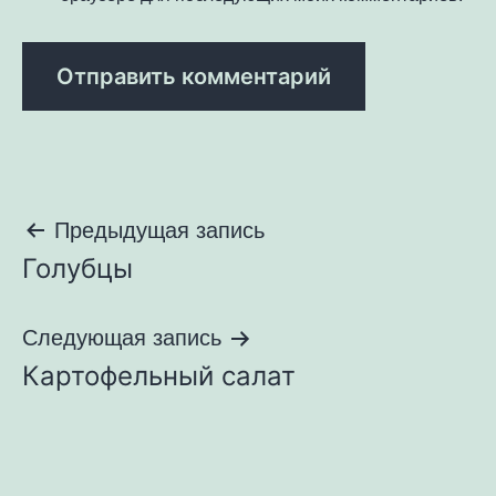
Навигация
Предыдущая запись
Голубцы
по
записям
Следующая запись
Картофельный салат