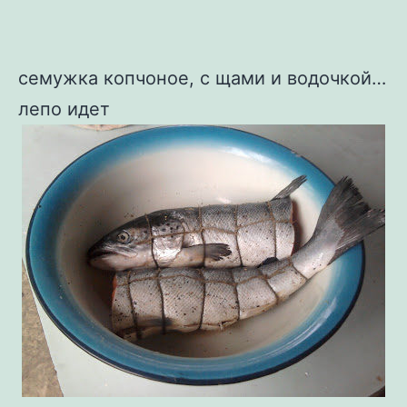
семужка копчоное, с щами и водочкой…
лепо идет