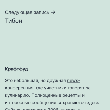
записям
Следующая запись
Тибон
Крафтфуд
Это небольшая, но дружная
news-
конференция
, где участники говорят за
кулинарию. Полноценные рецепты и
интересные сообщения сохраняются здесь.
Сайт существует с 2006-го года, а