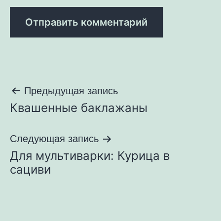
Навигация
Предыдущая запись
Квашенные баклажаны
по
записям
Следующая запись
Для мультиварки: Курица в
сациви