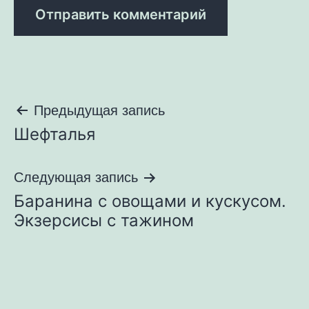
Навигация
Предыдущая запись
Шефталья
по
записям
Следующая запись
Баранина с овощами и кускусом.
Экзерсисы с тажином