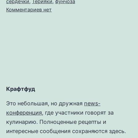
сердечки
,
Терияки
,
фунчоза
к
Комментариев
нет
записи
Куриные
сердечки
аля
wok
Крафтфуд
Это небольшая, но дружная
news-
конференция
, где участники говорят за
кулинарию. Полноценные рецепты и
интересные сообщения сохраняются здесь.