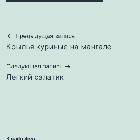
Навигация
Предыдущая запись
Крылья куриные на мангале
по
записям
Следующая запись
Легкий салатик
Крафтфуд