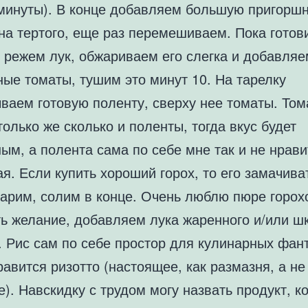
 минуты). В конце добавляем большую пригорш
на тертого, еще раз перемешиваем. Пока готов
, режем лук, обжариваем его слегка и добавля
ные томаты, тушим это минут 10. На тарелку
ваем готовую поленту, сверху нее томаты. Тома
только же сколько и поленты, тогда вкус будет
ым, а полента сама по себе мне так и не нрави
я. Если купить хороший горох, то его замачива
Варим, солим в конце. Очень люблю пюре горох
ть желание, добавляем лука жаренного и/или ш
. Рис сам по себе простор для кулинарных фан
авится ризотто (настоящее, как размазня, а не
е). Навскидку с трудом могу назвать продукт, к