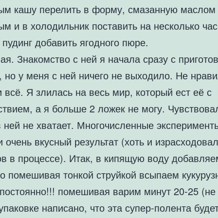
ым кашу перелить в форму, смазанную маслом
м и в холодильник поставить на несколько час
 пудинг добавить ягодного пюре.
ая. Знакомство с ней я начала сразу с пригото
 но у меня с ней ничего не выходило. Не нрав
и всё. Я злилась на весь мир, который ест её с
твием, а я больше 2 ложек не могу. Чувствовал
в ней не хватает. Многочисленные эксперимент
 очень вкусный результат (хоть и израсходова
в в процессе). Итак, в кипящую воду добавляе
но помешивая тонкой струйкой всыпаем кукуруз
 постоянно!!! помешивая варим минут 20-25 (не
упаковке написано, что эта супер-полента будет