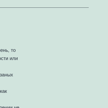
ень, то
ости или
езаных
 как
лении не