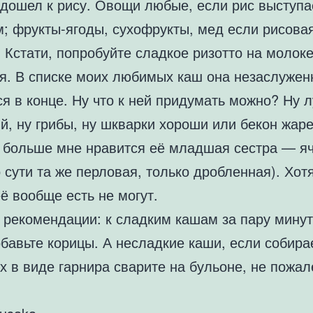
одошел к рису. Овощи любые, если рис выступа
м; фрукты-ягоды, сухофрукты, мед если рисова
 Кстати, попробуйте сладкое ризотто на молоке
я. В списке моих любимых каш она незаслужен
я в конце. Ну что к ней придумать можно? Ну л
й, ну грибы, ну шкварки хороши или бекон жар
 больше мне нравится её младшая сестра — я
 сути та же перловая, только дробленная). Хот
ё вообще есть не могут.
 рекомендации: к сладким кашам за пару минут
бавьте корицы. А несладкие каши, если собира
х в виде гарнира сварите на бульоне, не пожал