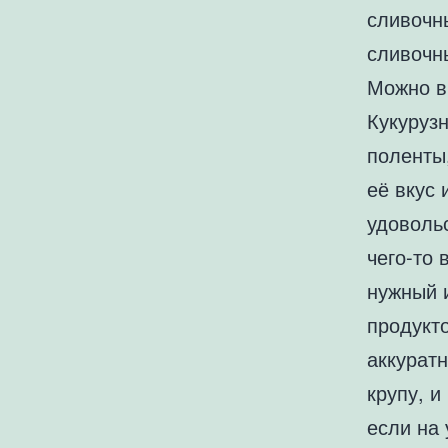
сливочн
сливочны
Можно в
Кукурузн
поленты,
её вкус 
удовольс
чего-то 
нужный и
продукто
аккурат
крупу, и
если на 