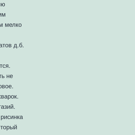
ню
им
ем мелко
тов д.б.
тся.
ть не
овое.
кварок.
тазий.
 рисинка
оторый