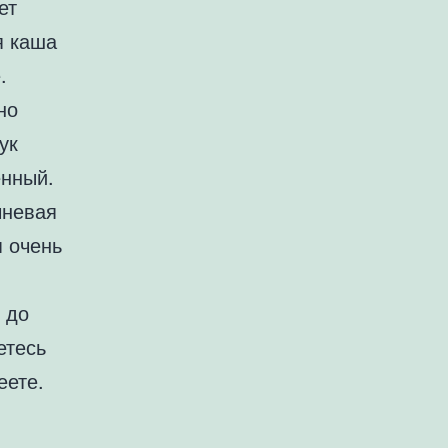
ет
я каша
.
но
ук
енный.
чневая
я очень
 до
етесь
еете.