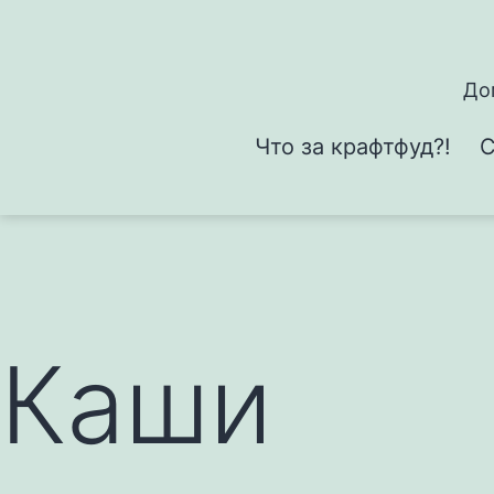
Перейти
к
содержимому
До
Что за крафтфуд?!
С
Каши