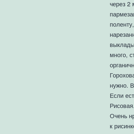
через 2
пармеза
поленту
нарезан
выклады
много, с
органичн
Горохова
нужно. 
Если ес
Рисовая
Очень нр
к рисинк