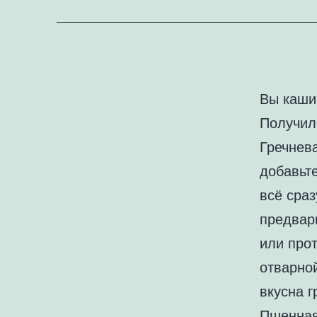
Вы каши
Получил
Гречнева
добавьте
всё сраз
предвар
или прот
отварной
вкусна г
Пшенная