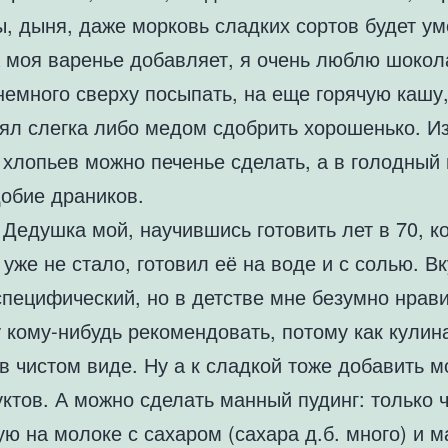
, дыня, даже морковь сладких сортов будет ум
 моя варенье добавляет, я очень люблю шокол
немного сверху посыпать, на еще горячую кашу
аял слегка либо медом сдобрить хорошенько. И
хлопьев можно печенье сделать, а в голодный 
добие драников.
Дедушка мой, научившись готовить лет в 70, к
уже не стало, готовил её на воде и с солью. Вк
специфический, но в детстве мне безумно нрав
у кому-нибудь рекомендовать, потому как кули
в чистом виде. Ну а к сладкой тоже добавить 
ктов. А можно сделать манный пудинг: только 
ю на молоке с сахаром (сахара д.б. много) и 