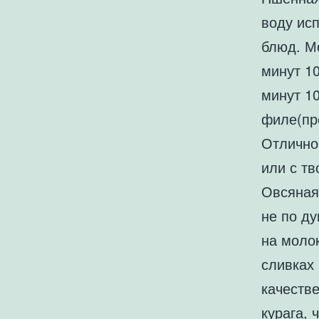
воду исп
блюд. М
минут 10
минут 10
филе(пр
Отлично
или с тв
Овсяная.
не по ду
на молок
сливках 
качестве
курага, 