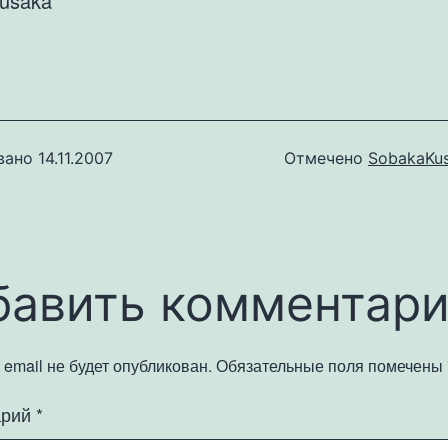
usaka
вано
14.11.2007
Отмечено
SobakaKu
бавить комментар
email не будет опубликован.
Обязательные поля помечены
арий
*