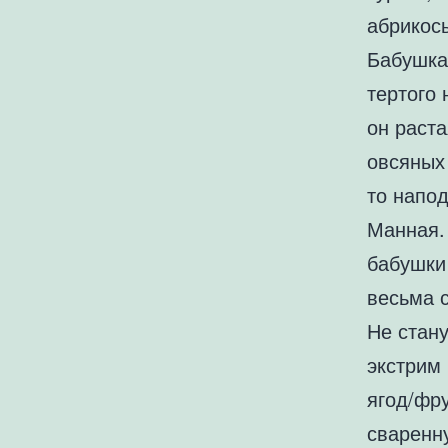
абрикосы
Бабушка
тертого 
он раст
овсяных 
то напо
Манная. 
бабушки 
весьма 
Не стан
экстрим 
ягод/фру
сваренну