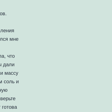
ов.
вления
ился мне
а, что
ы дали
ли массу
м соль и
ную
 верьте
 готова