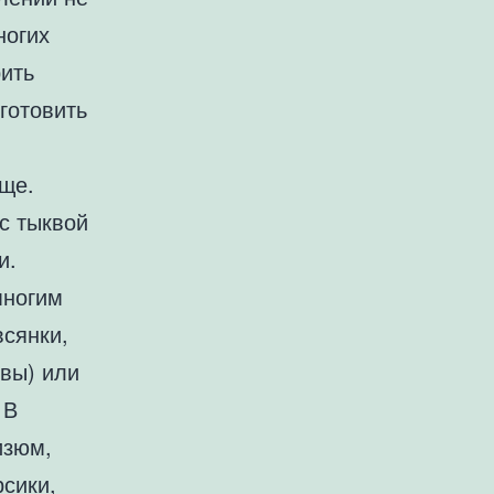
ногих
ить
готовить
ще.
с тыквой
и.
многим
всянки,
овы) или
 В
изюм,
рсики,