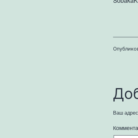
SobakaK
Опублико
До
Ваш адрес 
Коммент