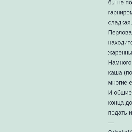
бы не п
гарниро
сладкая.
Перлова
находитс
жаренны
Намного
каша (по
многие е
И общие
конца до
подать и
—