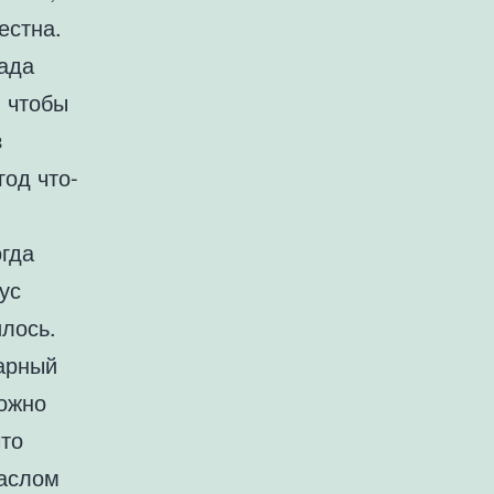
естна.
ада
, чтобы
з
год что-
огда
ус
илось.
нарный
можно
что
маслом