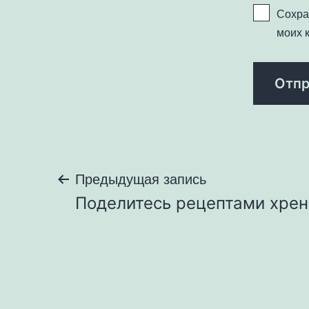
Сохра
моих 
Навигация
Предыдущая запись
Поделитесь рецептами хре
по
записям