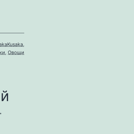
akaKusaka
,
ки
,
Овощи
ий
*