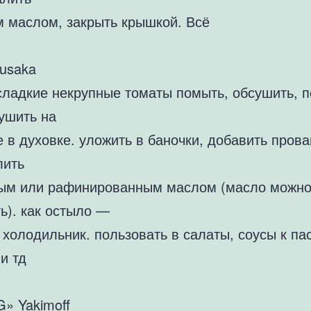
м маслом, закрыть крышкой. Всё
usaka
сладкие некрупные томаты помыть, обсушить, п
ушить на
 в духовке. уложить в баночки, добавить прова
лить
ым или рафинированным маслом (масло можн
ь). как остыло —
 холодильник. пользовать в салаты, соусы к пас
и тд
G» Yakimoff