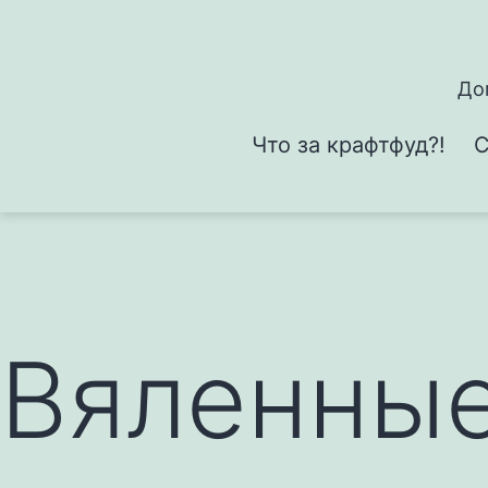
Перейти
к
содержимому
До
Что за крафтфуд?!
С
Вяленные