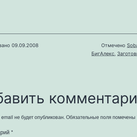
вано
09.09.2008
Отмечено
Sob
БигАлекс
,
Заготов
бавить комментар
email не будет опубликован.
Обязательные поля помечены
арий
*