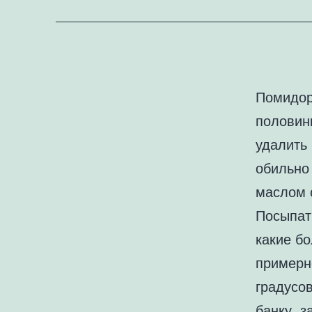
Помидор
половин
удалить
обильно 
маслом 
Посыпат
какие бо
примерн
градусов
банку, з