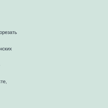
орезать
нских
о
те,