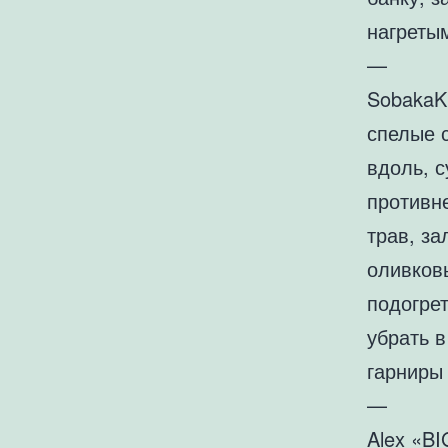
нагреты
—
SobakaK
спелые 
вдоль, с
противне
трав, за
оливков
подогрет
убрать в
гарниры 
—
Alex «BI