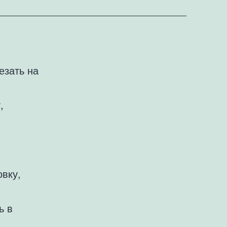
езать на
,
овку,
ь в