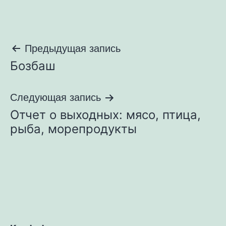
Навигация
Предыдущая запись
Бозбаш
по
записям
Следующая запись
Отчет о выходных: мясо, птица,
рыба, морепродукты