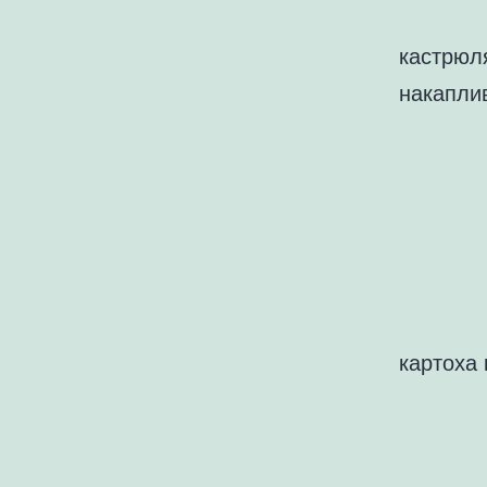
кастрюл
накапли
картоха