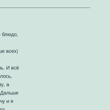
м блюдо,
ше всех)
ь. И всё
лось,
у, а
. Дальше
чу и я
то