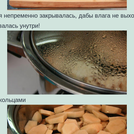
я непременно закрывалась, дабы влага не вых
валась унутри!
 кольцами