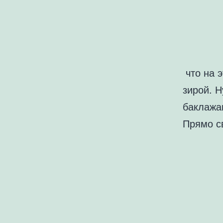
что на э
зирой. Н
баклажан
Прямо с