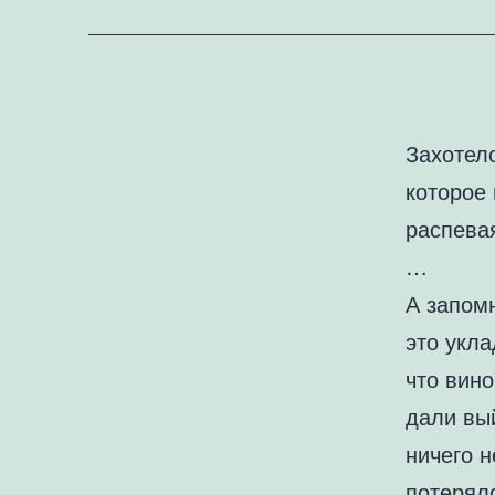
Захотел
которое
распевая
…
А запомн
это укл
что вино
дали вый
ничего н
потерял