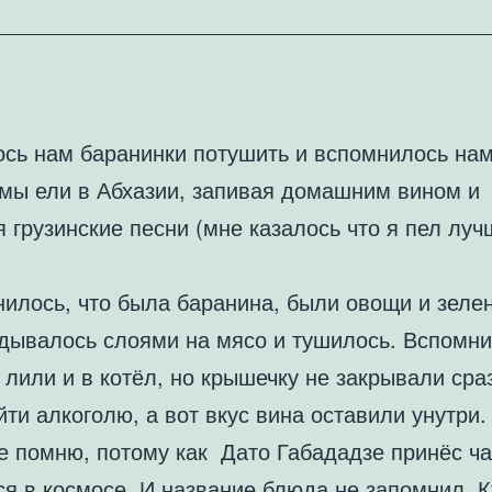
ось нам баранинки потушить и вспомнилось на
 мы ели в Абхазии, запивая домашним вином и
 грузинские песни (мне казалось что я пел луч
илось, что была баранина, были овощи и зелен
адывалось слоями на мясо и тушилось. Вспомни
 лили и в котёл, но крышечку не закрывали сраз
ти алкоголю, а вот вкус вина оставили унутри
е помню, потому как Дато Габададзе принёс ча
ся в космосе. И название блюда не запомнил. К