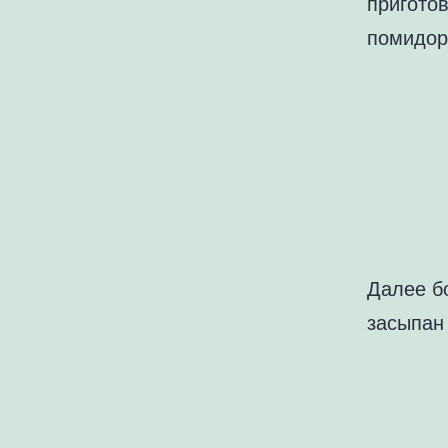
пригото
помидор
Далее бо
засыпан