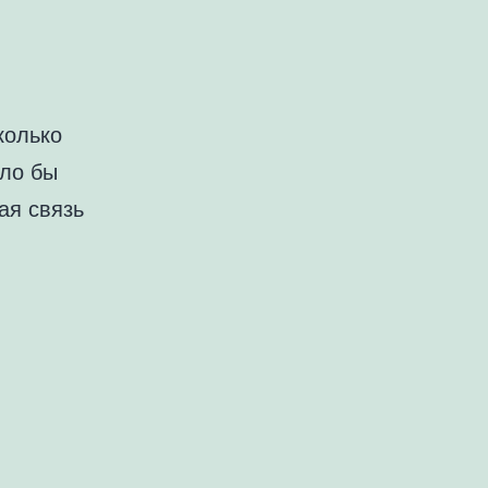
колько
ыло бы
ая связь