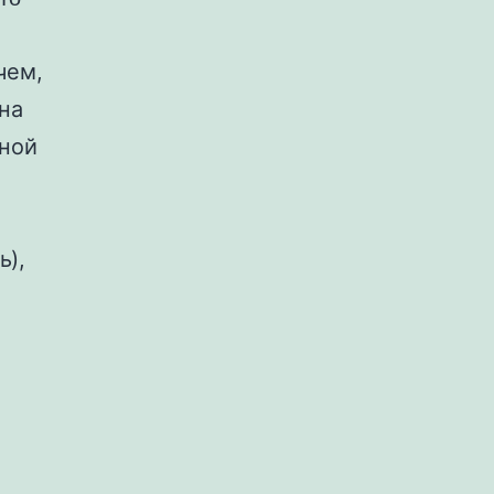
чем,
на
нной
.
ь),