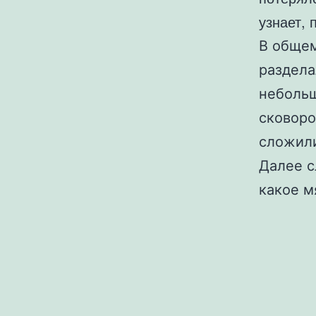
узнает, 
В общем
раздела
небольш
сковоро
сложили
Далее с
какое м