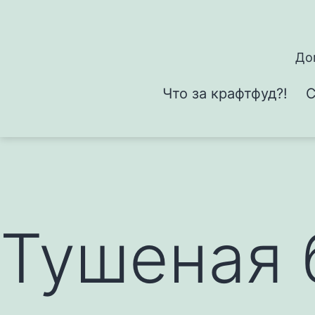
Перейти
к
содержимому
До
Что за крафтфуд?!
С
Тушеная 