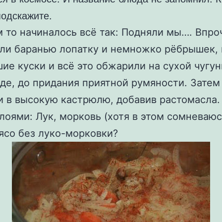
подскажите.
 то начиналось всё так: Подняли мы…. Впро
ли баранью лопатку и немножко рёбрышек, 
ие куски и всё это обжарили на сухой чугу
де, до придания приятной румяности. Затем
 в высокую кастрюлю, добавив растомасла
лоями: Лук, морковь (хотя в этом сомневаюс
ясо без луко-морковки?