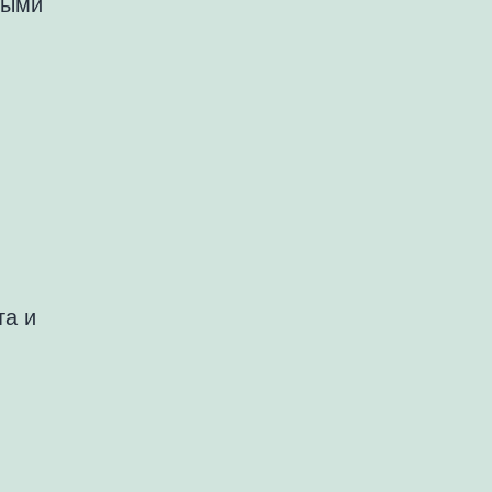
выми
та и