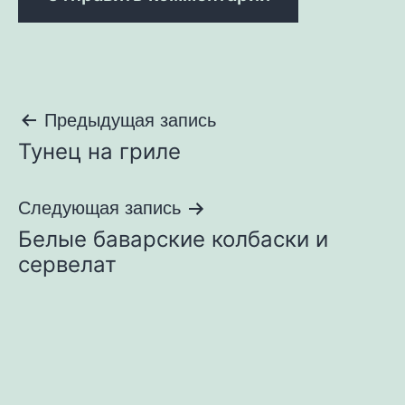
Навигация
Предыдущая запись
Тунец на гриле
по
записям
Следующая запись
Белые баварские колбаски и
сервелат