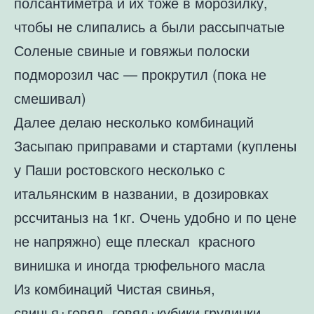
полсантиметра и их тоже в морозилку,
чтобы не слипались а были рассыпчатые
Соленые свиные и говяжьи полоски
подморозил час — прокрутил (пока не
смешивал)
Далее делаю несколько комбинаций
Засыпаю приправами и стартами (куплены
у Паши ростовского несколько с
итальянским в названии, в дозировках
рссчитаныз на 1кг. Очень удобно и по цене
не напряжно) еще плескал красного
винишка и иногда трюфельного масла
Из комбинаций Чистая свинья,
свинья+говяд, говяд+кубики грудинки