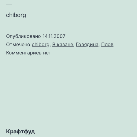
—
chiborg
Опубликовано
14.11.2007
Отмечено
chiborg
,
В казане
,
Говядина
,
Плов
к
Комментариев
нет
записи
Плов
от
chiborg
Крафтфуд