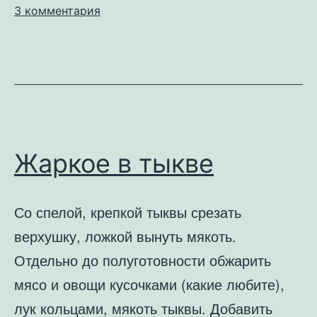
к
3 комментария
записи
Мясо
с
кинзой
Жаркое в тыкве
Со спелой, крепкой тыквы срезать
верхушку, ложкой вынуть мякоть.
Отдельно до полуготовности обжарить
мясо и овощи кусочками (какие любите),
лук кольцами, мякоть тыквы. Добавить