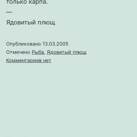
только карпа.
—
Ядовитый плющ
Опубликовано
13.03.2005
Отмечено
Рыба
,
Ядовитый плющ
к
Комментариев
нет
записи
Еще
запеченный
карп