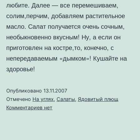
любите. Далее — все перемешиваем,
солим,перчим, добавляем растительное
масло. Салат получается очень сочным,
необыкновенно вкусным! Ну, а если он
приготовлен на костре,то, конечно, с
непередаваемым «дымком»! Кушайте на
здоровье!
Опубликовано
13.11.2007
Отмечено
На углях
,
Салаты
,
Ядовитый плющ
к
Комментариев
нет
записи
Салат
на