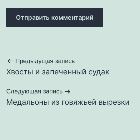
Навигация
Предыдущая запись
Хвосты и запеченный судак
по
записям
Следующая запись
Медальоны из говяжьей вырезки