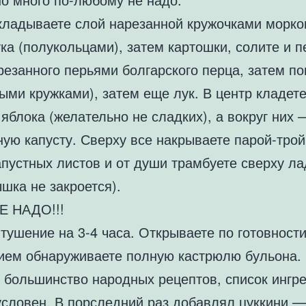
кладываете слой нарезанной кружочками морко
ка (полукольцами), затем картошки, солите и п
резанного перьями болгарского перца, затем п
ыми кружками), затем еще лук. В центр кладет
яблока (желательно не сладких), а вокруг них 
ную капусту. Сверху все накрываете парой-трой
апустных листов и от души трамбуете сверху л
ышка не закроется).
Е НАДО!!!
тушение на 3-4 часа. Открываете по готовности
ием обнаруживаете полную кастрюлю бульона.
и большинство народных рецептов, список ингр
условен. В порследний раз добавлял цуккини —