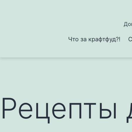
Перейти
к
содержимому
До
Что за крафтфуд?!
С
Рецепты 