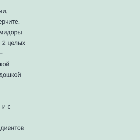
ви,
ерчите.
омидоры
е 2 целых
—
кой
адошкой
 и с
едиентов