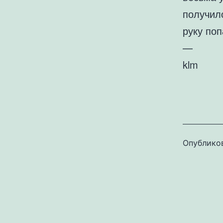
получило
руку по
—
klm
Опублико