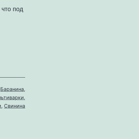
 что под
,
Баранина
,
льтиварки
,
и
,
Свинина