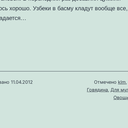
сь хорошо. Узбеки в басму кладут вообще все,
падается…
вано
11.04.2012
Отмечено
klm
Говядина
,
Для му
Овощ