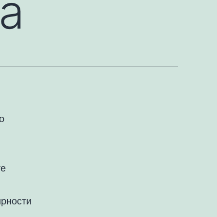
а
о
те
ирности