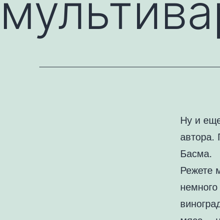
мультива
Ну и еще
автора. 
Басма.
Режете 
немного 
виноград
мяса… н