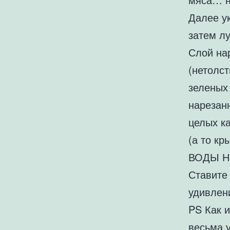
Далее у
затем лу
Слой на
(нетолст
зеленых 
нарезан
целых к
(а то кр
ВОДЫ Н
Ставите 
удивлен
PS Как 
весьма 