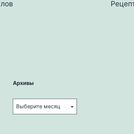
Плов
Рецеп
Архивы
Архивы