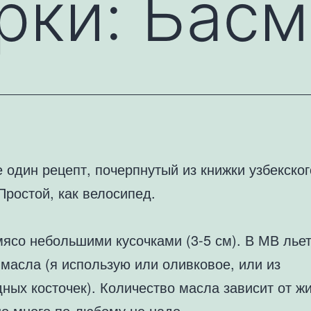
рки: Басм
 один рецепт, почерпнутый из книжки узбекског
Простой, как велосипед.
мясо небольшими кусочками (3-5 см). В МВ лье
масла (я использую или оливковое, или из
ных косточек). Количество масла зависит от ж
о много по-любому не надо.