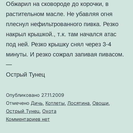
Обжарил на сковороде до корочки, в
растительном масле. Не убавляя огня
плеснул нефильтрованного пивка. Резко
накрыл крышкой., т.к. там начался атас
под ней. Резко крышку снял через 3-4
минуты. И резко сожрал запивая пивасом.
—
Острый Тунец
Опубликовано
27.11.2009
Отмечено
Дичь
,
Котлеты
,
Лосятина
,
Овощи
,
Острый Тунец
,
Охота
к
Комментариев
нет
записи