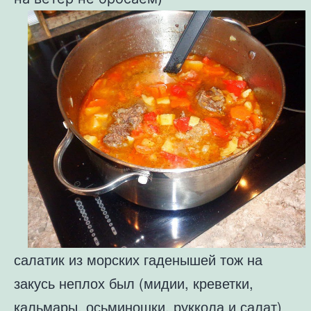
салатик из морских гаденышей тож на
закусь неплох был (мидии, креветки,
кальмары, осьминошки, руккола и салат)