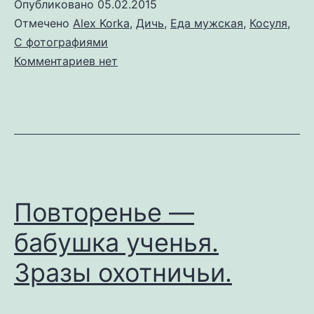
Опубликовано
05.02.2015
Отмечено
Alex Korka
,
Дичь
,
Еда мужская
,
Косуля
,
С фотографиями
к
Комментариев
нет
записи
Федя,
дичь
—
3!
Повторенье —
бабушка ученья.
Зразы охотничьи.