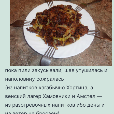
пока пили закусывали, шея утушилась и
наполовину сожралась
(из напитков кагабычно Хортица, а
венский лагер Хамовники и Амстел —
из разогревочных напитков ибо деньги
на ветер не бросаем)