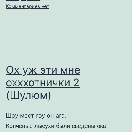
к
Комментариев
нет
записи
Повторенье
—
бабушка
ученья.
Зразы
охотничьи.
Ох уж эти мне
охххотнички 2
(Шулюм)
Шоу маст гоу он ага.
Копченые лысухи были сьедены ока