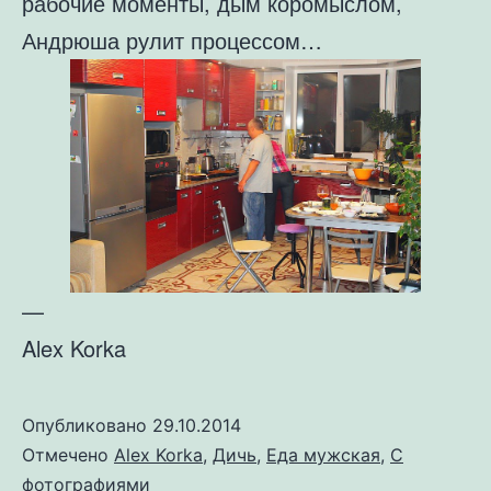
рабочие моменты, дым коромыслом,
Андрюша рулит процессом…
—
Alex Korka
Опубликовано
29.10.2014
Отмечено
Alex Korka
,
Дичь
,
Еда мужская
,
С
фотографиями