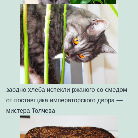
заодно хлеба испекли ржаного со смедом
от поставщика императорского двора —
мистера Толчева