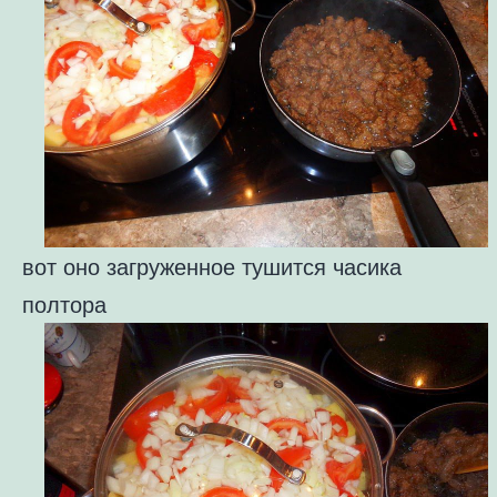
вот оно загруженное тушится часика
полтора