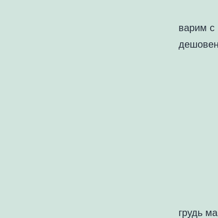
варим с
дешовен
грудь м