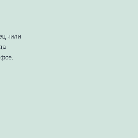
ец чили
да
 фсе.