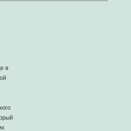
е в
кой
кого
торый
их