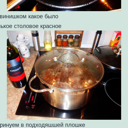
 винишком какое было
ькое столовое красное
аринуем в подходяшшей плошке