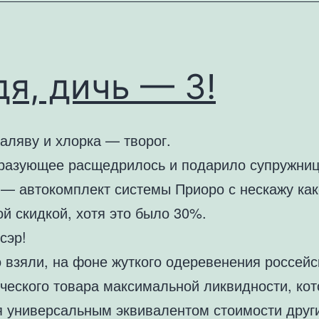
я, дичь — 3!
аляву и хлорка — творог.
разующее расщедрилось и подарило супружниц
 — автокомплект системы Приоро с нескажу ка
ой скидкой, хотя это было 30%.
сэр!
 взяли, на фоне жуткого одеревенения россейс
ческого товара максимальной ликвидности, ко
я универсальным эквивалентом стоимости друг