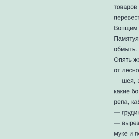
товаров
перевест
Вопщем 
Памятуя
обмыть.
Опять ж
от лесно
— шея, 
какие бо
репа, ка
— груди
— вырез
муке и 