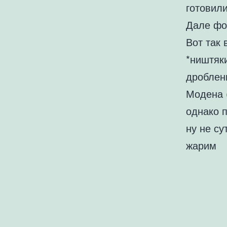
готовили
Дале фот
Вот так 
*ништяки
дроблен
Модена 
однако п
ну не су
жарим