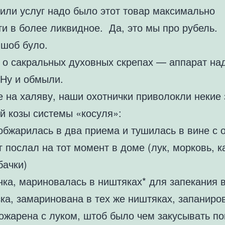
 или услуг надо было этот товар максимально
и в более ликвидное. Да, это мы про рубель.
шоб було.
 о сакральных духовных скрепах — аппарат на
 Ну и обмыли.
е на халяву, наши охотнички приволокли некие 
й козы системы «косуля»:
обжарилась в два приема и тушилась в вине с
г послал на тот момент в доме (лук, морковь, к
бачки)
нка, мариновалась в ништяках* для запекания 
ка, замаринована в тех же ништяках, запаниро
пожарена с луком, штоб было чем закусывать по