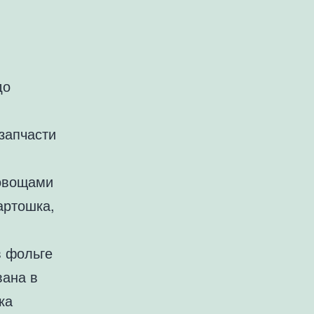
до
запчасти
 овощами
артошка,
в фольге
вана в
ка