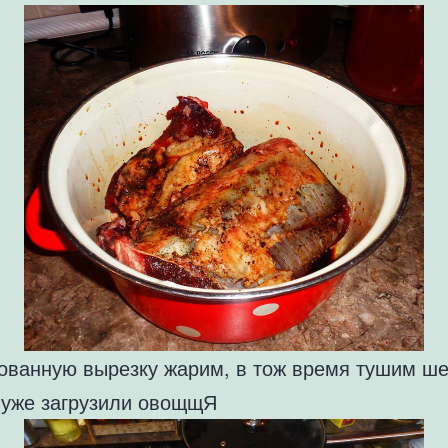
ованную вырезку жарим, в тож время тушим ше
 уже загрузили овощщЯ