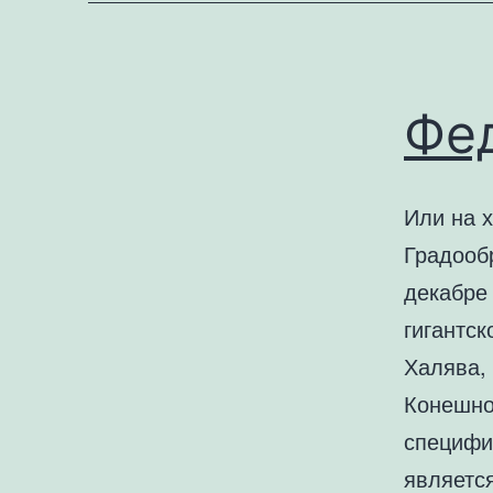
Фед
Или на х
Градооб
декабре
гигантск
Халява, 
Конешно
специфи
являетс