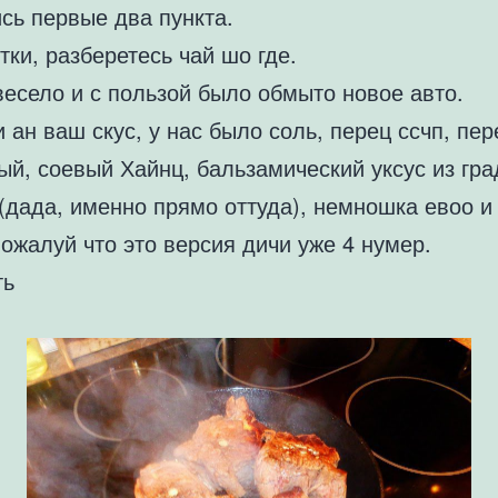
сь первые два пункта.
ки, разберетесь чай шо где.
весело и с пользой было обмыто новое авто.
 ан ваш скус, у нас было соль, перец ссчп, пер
ый, соевый Хайнц, бальзамический уксус из гра
(дада, именно прямо оттуда), немношка евоо и
ожалуй что это версия дичи уже 4 нумер.
ть