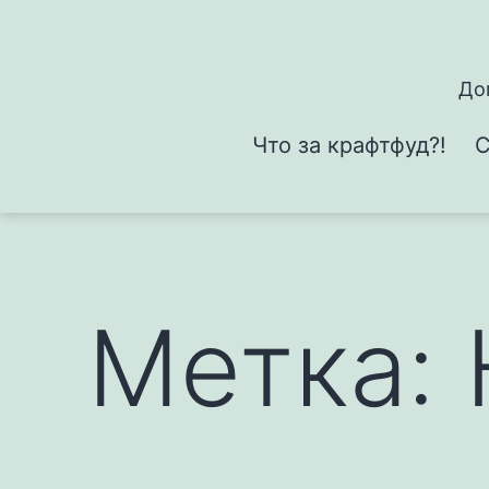
Перейти
к
содержимому
До
Что за крафтфуд?!
С
Метка: