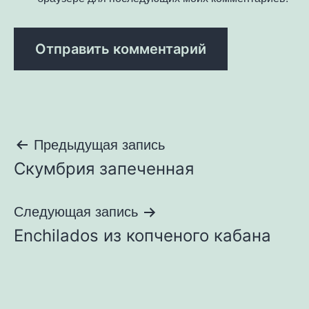
Навигация
Предыдущая запись
Скумбрия запеченная
по
записям
Следующая запись
Enchilados из копченого кабана