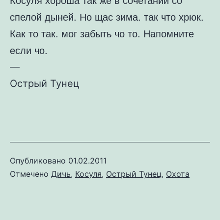
спелой дыней. Но щас зима. так что хрюк.
Как то так. мог забыть чо то. Напомните
если чо.
—
Острый Тунец
Опубликовано
01.02.2011
Отмечено
Дичь
,
Косуля
,
Острый Тунец
,
Охота