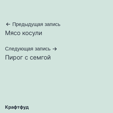
Навигация
Предыдущая запись
Мясо косули
по
записям
Следующая запись
Пирог с семгой
Крафтфуд