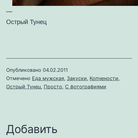
—
Острый Тунец
Опубликовано
04.02.2011
Отмечено
Еда мужская
,
Закуски
,
Копчености
,
Острый Тунец
,
Просто
,
С фотографиями
Добавить