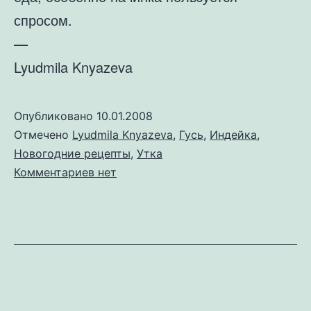
спросом.
—
Lyudmila Knyazeva
Опубликовано
10.01.2008
Отмечено
Lyudmila Knyazeva
,
Гусь
,
Индейка
,
Новогодние рецепты
,
Утка
к
Комментариев
нет
записи
Как
я
готовила
птицу