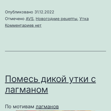
Опубликовано
31.12.2022
Отмечено
AVS
,
Новогодние рецепты
,
Утка
к
Комментариев
нет
записи
Стейк
из
утки
с
ягодным
соусом
Помесь дикой утки с
лагманом
По мотивам
лагманов