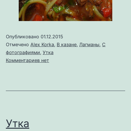
Опубликовано
01.12.2015
Отмечено
Alex Korka
,
В казане
,
Лагманы
,
С
фотографиями
,
Утка
к
Комментариев
нет
записи
Помесь
дикой
утки
с
лагманом
Утка