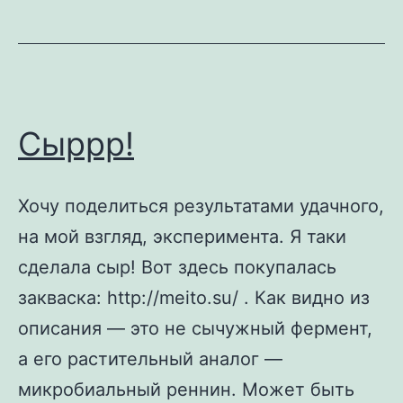
и
«Кумыс»
из
козьего
молока
Сыррр!
Хочу поделиться результатами удачного,
на мой взгляд, эксперимента. Я таки
сделала сыр! Вот здесь покупалась
закваска: http://meito.su/ . Как видно из
описания — это не сычужный фермент,
а его растительный аналог —
микробиальный реннин. Может быть