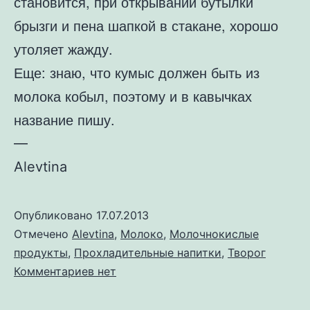
становится, при открывании бутылки
брызги и пена шапкой в стакане, хорошо
утоляет жажду.
Еще: знаю, что кумыс должен быть из
молока кобыл, поэтому и в кавычках
название пишу.
—
Alevtina
Опубликовано
17.07.2013
Отмечено
Alevtina
,
Молоко
,
Молочнокислые
продукты
,
Прохладительные напитки
,
Творог
к
Комментариев
нет
записи
Творог