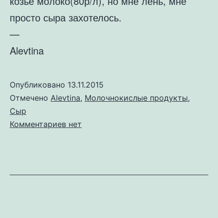
козье молоко(80р/л), но мне лень, мне
просто сыра захотелось.
—
Alevtina
Опубликовано
13.11.2015
Отмечено
Alevtina
,
Молочнокислые продукты
,
Сыр
к
Комментариев
нет
записи
Домашний
сыр.
Чечил.