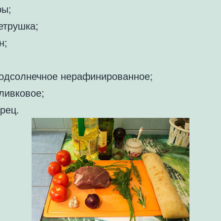
ы;
етрушка;
н;
одсолнечное нерафинированное;
ливковое;
рец.