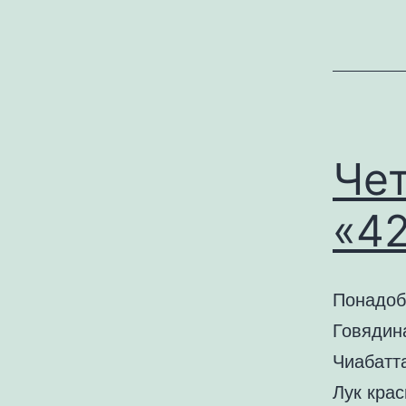
Чет
«4
Понадоб
Говядина
Чиабатт
Лук крас