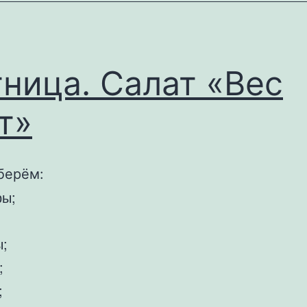
ница. Салат «Вес
т»
 берём:
ы;
;
;
;