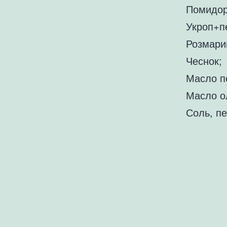
Помидор
Укроп+п
Розмари
Чеснок;
Масло п
Масло о
Соль, пе