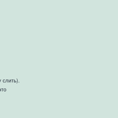
 слить).
это