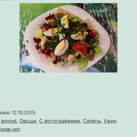
вано
12.10.2015
о
ammat
,
Овощи
,
С фотографиями
,
Салаты
,
Ужин
к
риев
нет
записи