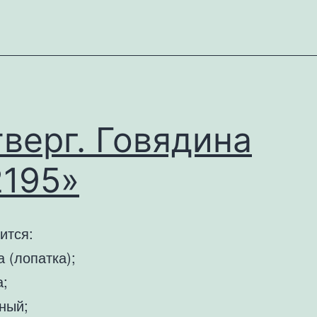
Пятница.
Салат
«Вес
взят»
верг. Говядина
2195»
ится:
 (лопатка);
а;
ный;