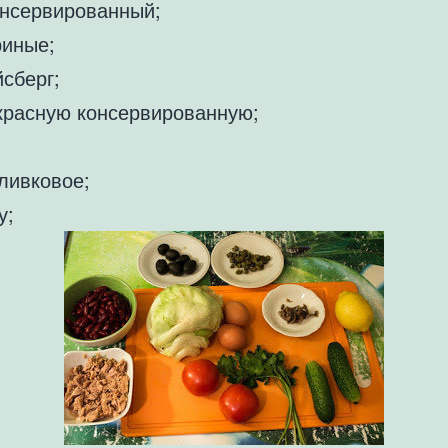
онсервированный;
риные;
сберг;
красную консервированную;
ливковое;
у;