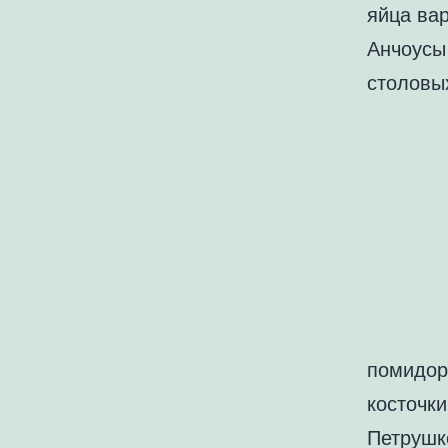
яйца ва
Анчоусы 
столовы
помидор
косточк
Петрушке