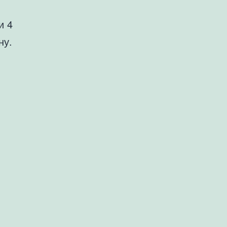
и 4
ну.