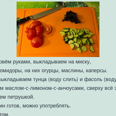
 рвём руками, выкладываем на миску,
омидоры, на них огурцы, маслины, каперсы.
ыкладываем тунца (воду слить) и фасоль (воду
м маслом-с-лимоном-с-анчоусами, сверху всё 
ем петрушкой.
ин готов, можно употреблять.
том.