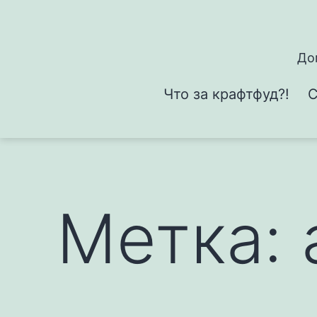
Перейти
к
содержимому
До
Что за крафтфуд?!
С
Метка: