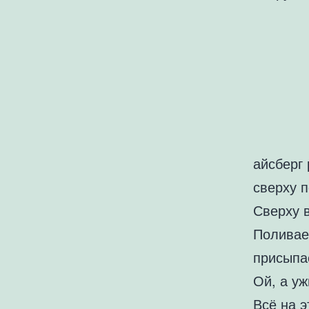
айсберг
сверху п
Сверху в
Поливае
присыпа
Ой, а уж
Всё на э