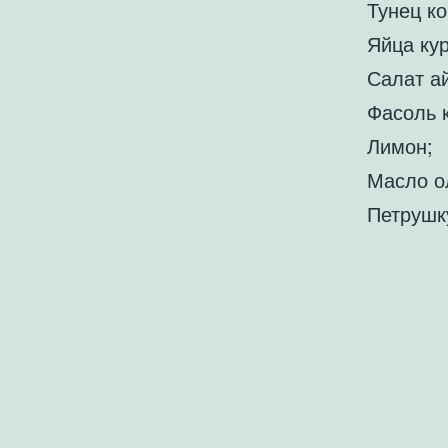
Тунец к
Яйца ку
Салат ай
Фасоль 
Лимон;
Масло о
Петрушк