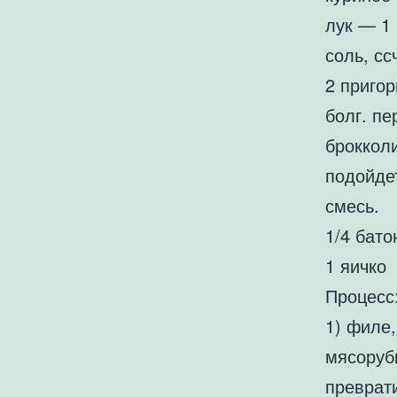
лук — 1
соль, сс
2 приго
болг. пе
броккол
подойде
смесь.
1/4 бато
1 яичко
Процесс
1) филе,
мясоруб
преврат