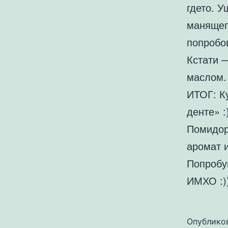
гдето. 
манящег
попробов
Кстати —
маслом.
ИТОГ: К
денте» :
Помидор
аромат и
Попробу
ИМХО :))
Опублико