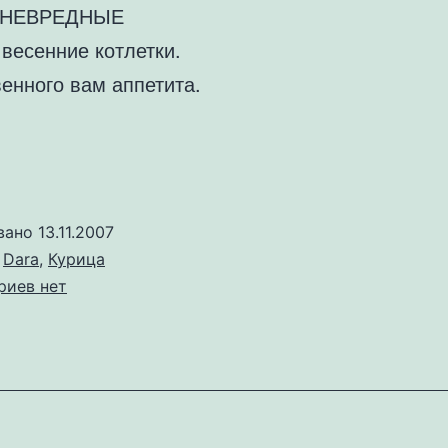
е НЕВРЕДНЫЕ
весенние котлетки.
енного вам аппетита.
вано
13.11.2007
о
Dara
,
Курица
к
риев
нет
записи
Котлетки
«весенние»