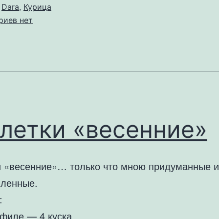
о
Dara
,
Курица
к
риев
нет
записи
Курочка-
черри
летки «весенние»
и «весенние»… только что мною придуманные и
вленные.
:
 филе — 4 куска