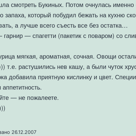
Ушла смотреть Букиных. Потом очнулась именно 
о запаха, который побудил бежать на кухню ск
ать, а лучше всего съесть все без остатка…
 гарнир — спагетти (пакетик с поваром) со сл
урица мягкая, ароматная, сочная. Овощи остал
))) т.е. растушились нев кашу, а были чуток хр
ка добавила приятную кислинку и цвет. Специ
 аппетитность.
йте — не пожалеете.
))
вано
26.12.2007