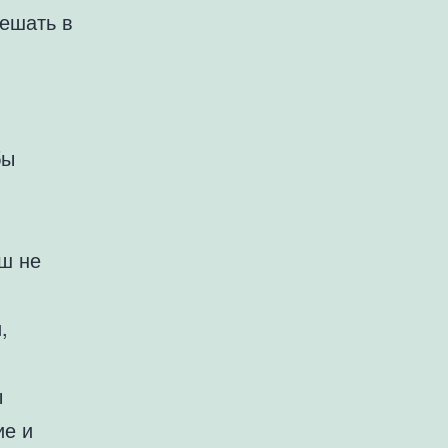
мешать в
бы
рш не
,
ы
ие и