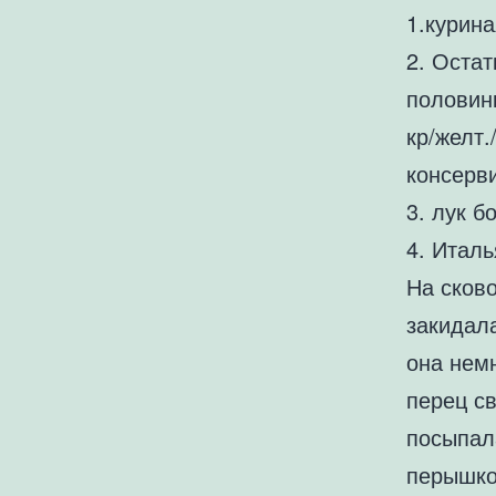
1.курина
2. Остат
половин
кр/желт.
консерв
3. лук б
4. Италь
На сков
закидал
она нем
перец с
посыпал
перышко