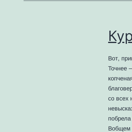
Ку
Вот, пр
Точнее 
копчена
благовер
со всех
невыска
побрела
Вобщем 