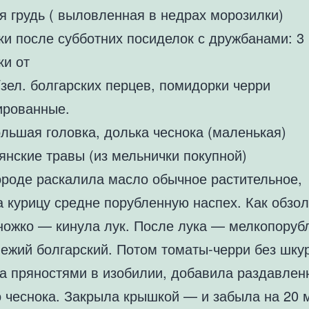
я грудь ( выловленная в недрах морозилки)
ки после субботних посиделок с дружбанами: 3
ки от
/зел. болгарских перцев, помидорки черри
ированные.
ольшая головка, долька чеснока (маленькая)
янские травы (из мельнички покупной)
ороде раскалила масло обычное растительное,
а курицу средне порубленную наспех. Как обзо
ножко — кинула лук. После лука — мелкопоруб
вежий болгарский. Потом томаты-черри без шкур
а пряностями в изобилии, добавила раздавлен
 чеснока. Закрыла крышкой — и забыла на 20 