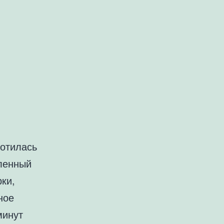
лотилась
ленный
ки,
ное
минут