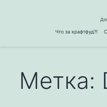
Перейти
к
содержимому
До
Что за крафтфуд?!
С
Метка: