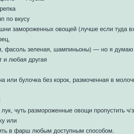
 репка
чп по вкусу
ршни замороженных овощей (лучше если туда вх
рец,
и, фасоль зеленая, шампиньоны) — но я думаю
т и любая другая
на или булочка без корок, размоченная в молоч
:
 лук, чуть размороженные овощи пропустить ч/з
ку или
ить в фарш любым доступным способом.