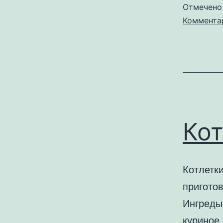
Отмечен
Коммента
Кот
Котлетк
пригото
Ингреды
куриное