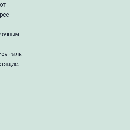
от
орее
ивочным
ись «аль
устящие.
и —