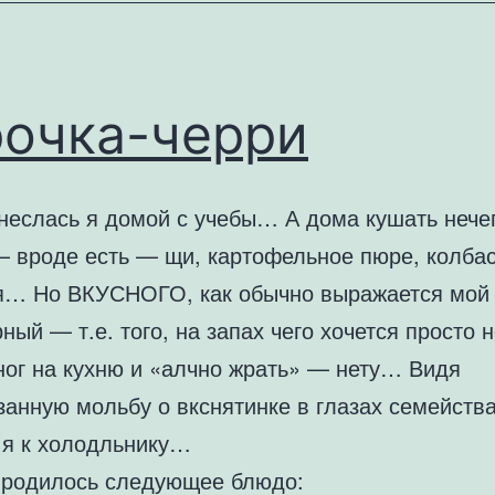
рочка-черри
инеслась я домой с учебы… А дома кушать неч
— вроде есть — щи, картофельное пюре, колба
я… Но ВКУСНОГО, как обычно выражается мой
ный — т.е. того, на запах чего хочется просто 
 ног на кухню и «алчно жрать» — нету… Видя
занную мольбу о вкснятинке в глазах семейства
 я к холодльнику…
родилось следующее блюдо: