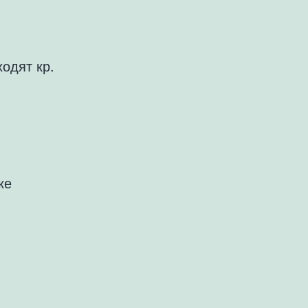
одят кр.
ке