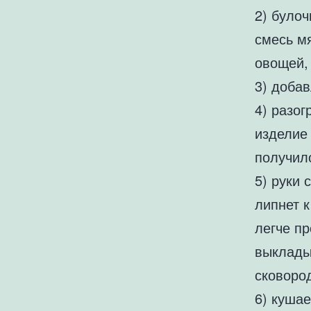
2) булоч
смесь м
овощей,
3) доба
4) разо
изделие
получил
5) руки
липнет к
легче п
выклады
сковоро
6) кушае