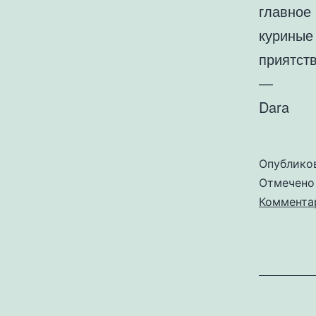
главно
куриные 
приятств
—
Dara
Опублико
Отмечен
Коммента