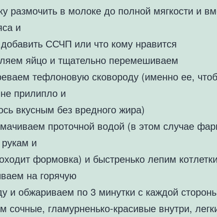
ку размочить в молоке до полной мягкости и в
яса и
 добавить ССЧП или что кому нравится
вляем яйцо и тщательно перемешиваем
греваем тефлоновую сковороду (именно ее, что
 не прилипло и
ось вкусным без вредного жира)
 смачиваем проточной водой (в этом случае фа
 рукам и
роходит формовка) и быстренько лепим котлетки
ваем на горячую
ду и обжариваем по 3 минутки с каждой сторон
м сочные, гламурненько-красивые внутри, легк