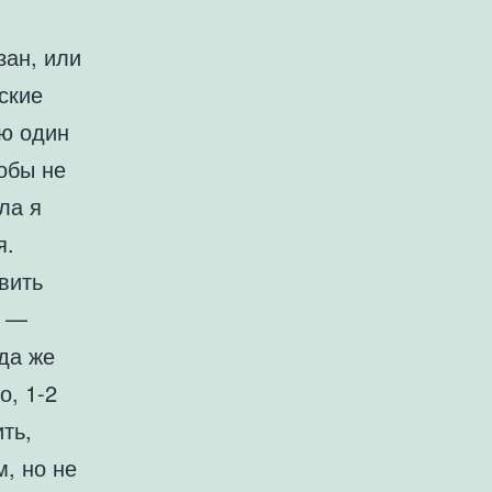
зан, или
ские
аю один
тобы не
ла я
я.
вить
р —
уда же
о, 1-2
ть,
м, но не