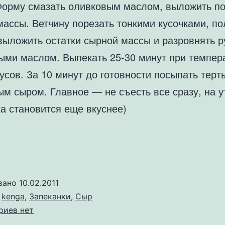
 Форму смазать оливковым маслом, выложить п
массы. Ветчину порезать тонкими кусочками, п
выложить остатки сырной массы и разровнять р
ыми маслом. Выпекать 25-30 минут при темпер
усов. За 10 минут до готовности посыпать терт
ым сыром. Главное — не съесть все сразу, на у
а становится еще вкуснее)
вано
10.02.2011
о
kenga
,
Запеканки
,
Сыр
к
риев
нет
записи