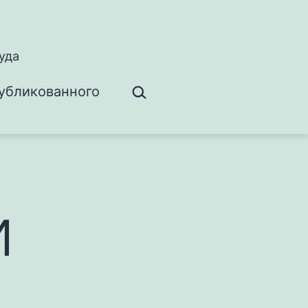
уда
Поиск…
убликованного
и