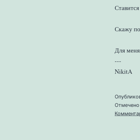
Ставится
Скажу по
Для меня
---
NikitA
Опублико
Отмечен
Коммента