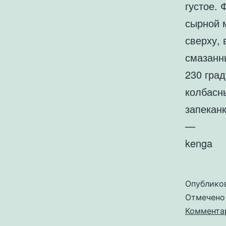
густое.
сырной 
сверху, 
смазанн
230 град
колбасн
запеканк
—
kenga
Опублико
Отмечен
Коммента