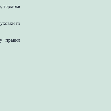
ию, термометр дома отсуствовал, и тушится до гото
духовки полчаса держу. На мой взгляд так вкуснее,
"правильного" рецепта не существует. Чтоб кому-то