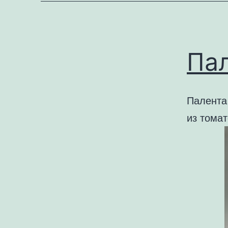
Па
Палента 
из томат