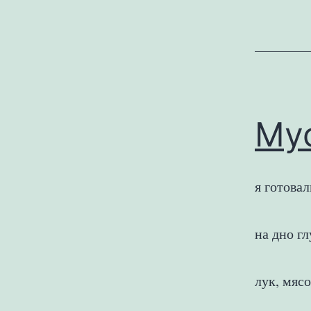
Му
я готовал
на дно г
лук, мяс