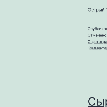
—
Острый 
Опублико
Отмечен
С фотогр
Коммента
Сы