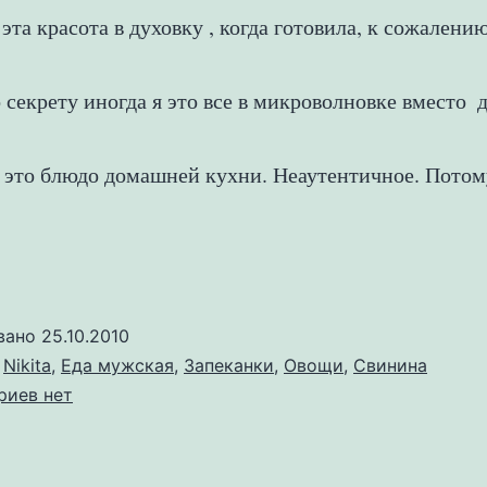
 эта красота в духовку , когда готовила, к сожален
 секрету иногда я это все в микроволновке вместо  
 это блюдо домашней кухни. Неаутентичное. Потому 
вано
25.10.2010
о
Nikita
,
Еда мужская
,
Запеканки
,
Овощи
,
Свинина
к
риев
нет
записи
Мусака