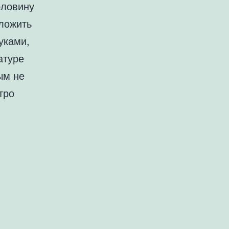
оловину
оложить
уками,
атуре
ым не
тро