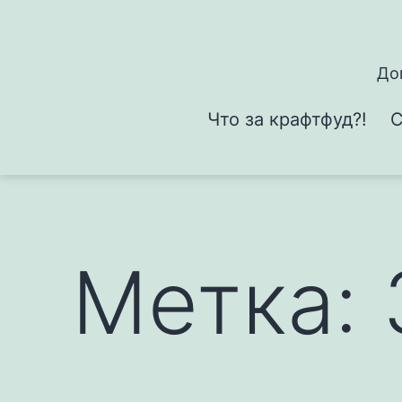
Перейти
к
содержимому
До
Что за крафтфуд?!
С
Метка: