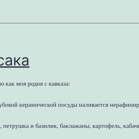
Сырная
запеканка
сака
ю как моя родня с кавказа:
лубокой керамической посуды наливается нерафини
о, петрушка и базилик, баклажаны, картофель, каба