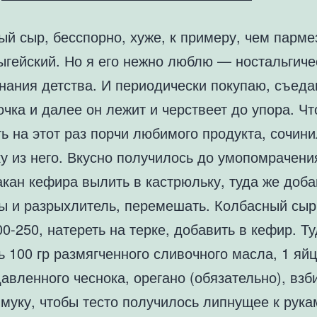
й сыр, бесспорно, хуже, к примеру, чем парме
ыгейский. Но я его нежно люблю — ностальгиче
нания детства. И периодически покупаю, съед
очка и далее он лежит и черствеет до упора. Ч
ь на этот раз порчи любимого продукта, сочини
у из него. Вкусно получилось до умопомрачени
акан кефира вылить в кастрюльку, туда же доба
ды и разрыхлитель, перемешать. Колбасный сы
0-250, натереть на терке, добавить в кефир. Т
 100 гр размягченного сливочного масла, 1 яйц
авленного чеснока, орегано (обязательно), взби
муку, чтобы тесто получилось липнущее к рука