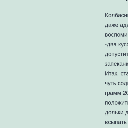
Колбасны
даже ад
воспоми
-два кус
допустит
запеканк
Итак, ст
чуть со
грамм 20
положить
дольки д
всыпать 